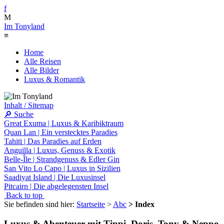
f
M
Im Tonyland
≡
Home
Alle Reisen
Alle Bilder
Luxus & Romantik
Inhalt / Sitemap
🔎 Suche
Great Exuma | Luxus & Karibiktraum
Quan Lan | Ein verstecktes Paradies
Tahiti | Das Paradies auf Erden
Anguilla | Luxus, Genuss & Exotik
Belle-Île | Strandgenuss & Edler Gin
San Vito Lo Capo | Luxus in Sizilien
Saadiyat Island | Die Luxusinsel
Pitcairn | Die abgelegensten Insel
Back to top
Sie befinden sind hier:
Startseite
>
Abc
> Index
Luxus & Abenteuer mit Tippi, Doris, Tony & Neppo