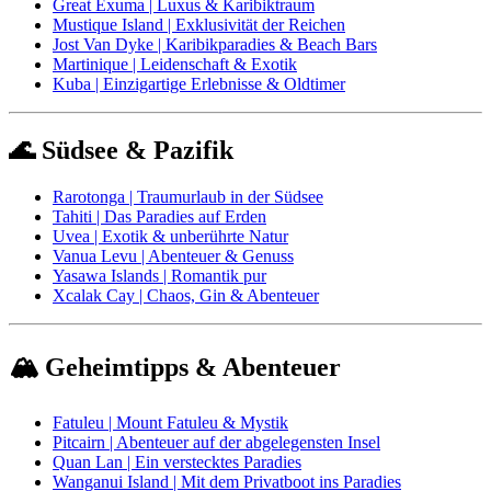
Great Exuma | Luxus & Karibiktraum
Mustique Island | Exklusivität der Reichen
Jost Van Dyke | Karibikparadies & Beach Bars
Martinique | Leidenschaft & Exotik
Kuba | Einzigartige Erlebnisse & Oldtimer
🌊 Südsee & Pazifik
Rarotonga | Traumurlaub in der Südsee
Tahiti | Das Paradies auf Erden
Uvea | Exotik & unberührte Natur
Vanua Levu | Abenteuer & Genuss
Yasawa Islands | Romantik pur
Xcalak Cay | Chaos, Gin & Abenteuer
🏔️ Geheimtipps & Abenteuer
Fatuleu | Mount Fatuleu & Mystik
Pitcairn | Abenteuer auf der abgelegensten Insel
Quan Lan | Ein verstecktes Paradies
Wanganui Island | Mit dem Privatboot ins Paradies