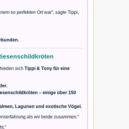
inem so perfekten Ort war“, sagte Tippi,
erkunden.
Riesenschildkröten
chieden sich
Tippi & Tony für eine
der.
iesenschildkröten – einige über 150
 Palmen, Lagunen und exotische Vögel.
benserfahrung als wir beide zusammen.“
t.“