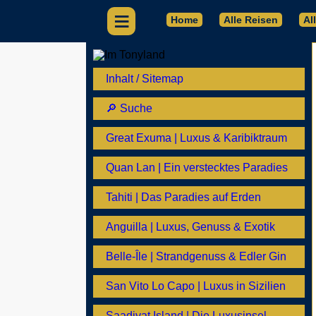
≡
Home
Alle Reisen
Al
Inhalt / Sitemap
🔎 Suche
Great Exuma | Luxus & Karibiktraum
Quan Lan | Ein verstecktes Paradies
Tahiti | Das Paradies auf Erden
Anguilla | Luxus, Genuss & Exotik
Belle-Île | Strandgenuss & Edler Gin
San Vito Lo Capo | Luxus in Sizilien
Saadiyat Island | Die Luxusinsel