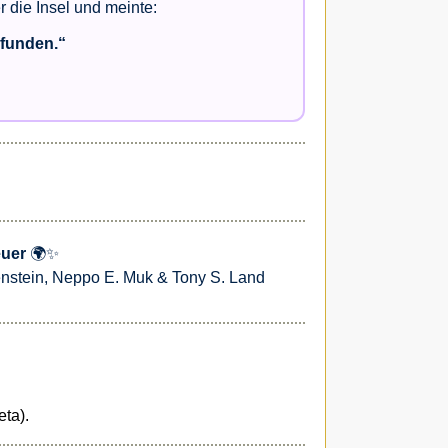
 die Insel und meinte:
efunden.“
euer
🌍✨
kenstein, Neppo E. Muk & Tony S. Land
ta).