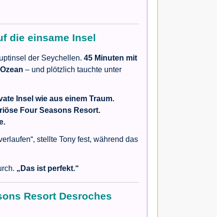
uf die einsame Insel
uptinsel der Seychellen.
45 Minuten mit
 Ozean
– und plötzlich tauchte unter
ivate Insel wie aus einem Traum.
riöse Four Seasons Resort.
e.
erlaufen“, stellte Tony fest, während das
urch.
„Das ist perfekt.“
sons Resort Desroches