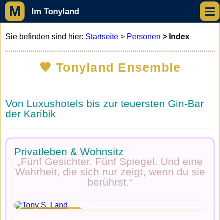
≡
M
Im Tonyland
Sie befinden sind hier:
Startseite
>
Personen
> Index
🖤 Tonyland Ensemble
Von Luxushotels bis zur teuersten Gin-Bar
der Karibik
Privatleben & Wohnsitz
„Fünf Gesichter. Fünf Spiegel. Und eine
Wahrheit, die sich nur zeigt, wenn du sie
berührst.“
Tony S. Land