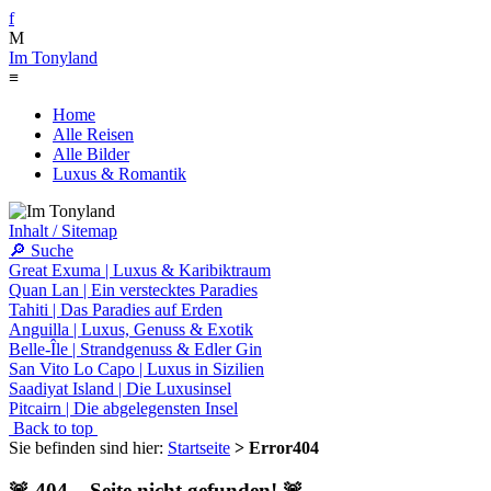
f
M
Im Tonyland
≡
Home
Alle Reisen
Alle Bilder
Luxus & Romantik
Inhalt / Sitemap
🔎 Suche
Great Exuma | Luxus & Karibiktraum
Quan Lan | Ein verstecktes Paradies
Tahiti | Das Paradies auf Erden
Anguilla | Luxus, Genuss & Exotik
Belle-Île | Strandgenuss & Edler Gin
San Vito Lo Capo | Luxus in Sizilien
Saadiyat Island | Die Luxusinsel
Pitcairn | Die abgelegensten Insel
Back to top
Sie befinden sind hier:
Startseite
> Error404
🚨 404 – Seite nicht gefunden! 🚨