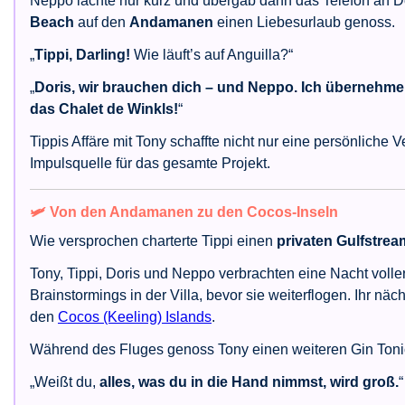
Neppo lachte nur kurz und übergab dann das Telefon an Dor
Beach
auf den
Andamanen
einen Liebesurlaub genoss.
„
Tippi, Darling!
Wie läuft’s auf Anguilla?“
„
Doris, wir brauchen dich – und Neppo. Ich übernehme
das Chalet de Winkls!
“
Tippis Affäre mit Tony schaffte nicht nur eine persönliche
Impulsquelle für das gesamte Projekt.
🛩️ Von den Andamanen zu den Cocos-Inseln
Wie versprochen charterte Tippi einen
privaten Gulfstrea
Tony, Tippi, Doris und Neppo verbrachten eine Nacht volle
Brainstormings in der Villa, bevor sie weiterflogen. Ihr näc
den
Cocos (Keeling) Islands
.
Während des Fluges genoss Tony einen weiteren Gin Tonic 
„Weißt du,
alles, was du in die Hand nimmst, wird groß.
“