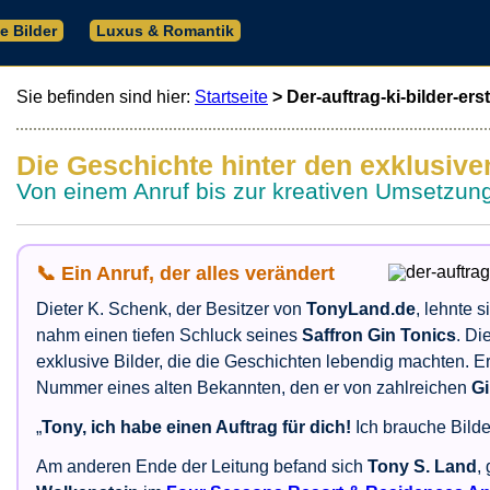
le Bilder
Luxus & Romantik
Sie befinden sind hier:
Startseite
> Der-auftrag-ki-bilder-erst
Die Geschichte hinter den exklusive
Von einem Anruf bis zur kreativen Umsetzung
📞 Ein Anruf, der alles verändert
Dieter K. Schenk, der Besitzer von
TonyLand.de
, lehnte 
nahm einen tiefen Schluck seines
Saffron Gin Tonics
. Di
exklusive Bilder, die die Geschichten lebendig machten. Er
Nummer eines alten Bekannten, den er von zahlreichen
Gi
„
Tony, ich habe einen Auftrag für dich!
Ich brauche Bilder
Am anderen Ende der Leitung befand sich
Tony S. Land
,