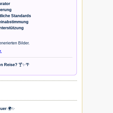
rator
ierung
tliche Standards
Feinabstimmung
Unterstützung
nerierten Bilder.
.
en Reise?
🍸✨🌴
euer
🌍✨