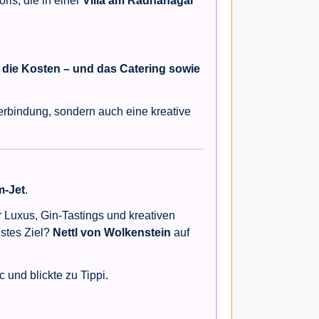
is, die in einer
Villa am Radhanagar
 die Kosten – und das Catering sowie
 Verbindung, sondern auch eine kreative
m-Jet
.
r Luxus, Gin-Tastings und kreativen
hstes Ziel?
Nettl von Wolkenstein
auf
und blickte zu Tippi.