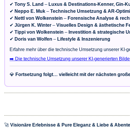
✔
Tony S. Land
–
Luxus & Destinations-Kenner, Gin-Ku
✔
Neppo E. Muk
–
Technische Umsetzung & AR-Optim
✔
Nettl von Wolkenstein
–
Forensische Analyse & rech
✔
Jürgen K. Winter
–
Visuelles Design & ästhetische 
✔
Tippi von Wolkenstein
–
Investition & strategische 
✔
Doris van Wolfen
–
Lifestyle & Inszenierung
Erfahre mehr über die technische Umsetzung unserer KI-ge
➡️ Die technische Umsetzung unserer KI-generierten Bilder
💎
Fortsetzung folgt… vielleicht mit der nächsten groß
🚀
Visionäre Erlebnisse & Pure Eleganz & Liebe & Abent