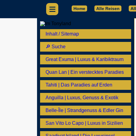
≡
Home
Alle Reisen
Al
Inhalt / Sitemap
🔎 Suche
Great Exuma | Luxus & Karibiktraum
Quan Lan | Ein verstecktes Paradies
Tahiti | Das Paradies auf Erden
Anguilla | Luxus, Genuss & Exotik
Belle-Île | Strandgenuss & Edler Gin
San Vito Lo Capo | Luxus in Sizilien
Saadiyat Island | Die Luxusinsel