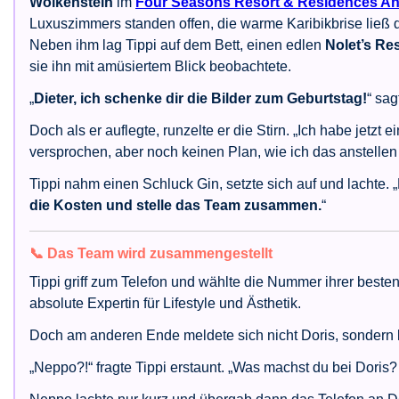
Wolkenstein
im
Four Seasons Resort & Residences An
Luxuszimmers standen offen, die warme Karibikbrise ließ 
Neben ihm lag Tippi auf dem Bett, einen edlen
Nolet’s Re
sie ihn mit amüsiertem Blick beobachtete.
„
Dieter, ich schenke dir die Bilder zum Geburtstag!
“ sag
Doch als er auflegte, runzelte er die Stirn. „Ich habe jetzt e
versprochen, aber noch keinen Plan, wie ich das anstellen 
Tippi nahm einen Schluck Gin, setzte sich auf und lachte.
die Kosten und stelle das Team zusammen.
“
📞 Das Team wird zusammengestellt
Tippi griff zum Telefon und wählte die Nummer ihrer best
absolute Expertin für Lifestyle und Ästhetik.
Doch am anderen Ende meldete sich nicht Doris, sondern
„Neppo?!“ fragte Tippi erstaunt. „Was machst du bei Doris?